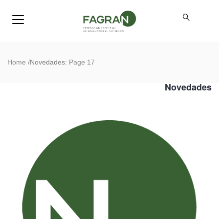
Home
/
Novedades
: Page 17
Novedades