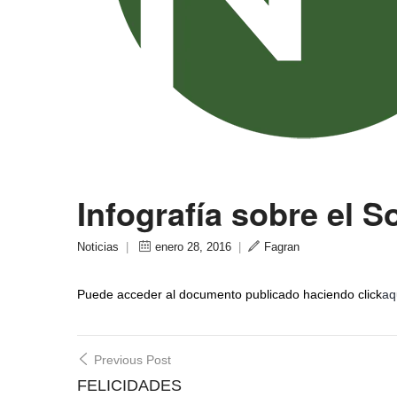
Infografía sobre el S
Noticias
|
enero 28, 2016
|
Fagran
Puede acceder al documento publicado haciendo click
aq
Post
Previous Post
navigation
FELICIDADES