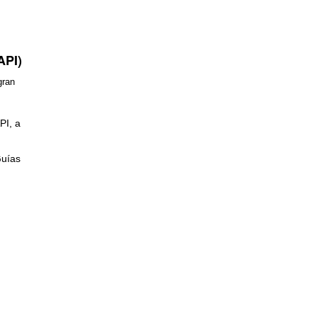
API)
gran
PI, a
Guías