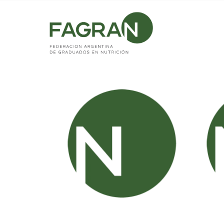
Home
/
Articles posted by Fagran
(: Page 35)