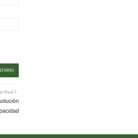
xt Post
lución
apacidad