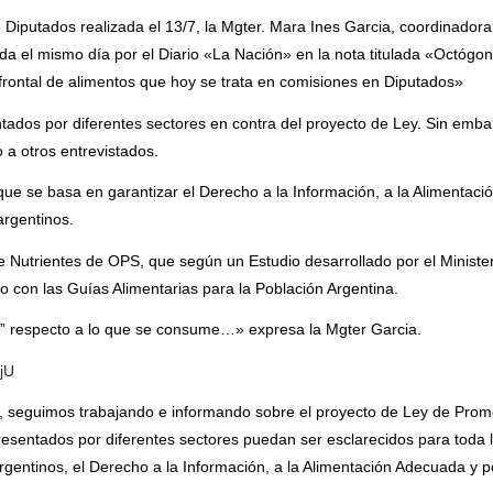
Diputados realizada el 13/7, la Mgter. Mara Ines Garcia, coordinadora
a el mismo día por el Diario «La Nación» en la nota titulada «Octógo
 frontal de alimentos que hoy se trata en comisiones en Diputados»
ados por diferentes sectores en contra del proyecto de Ley. Sin emba
a otros entrevistados.
ue se basa en garantizar el Derecho a la Información, a la Alimentaci
argentinos.
e Nutrientes de OPS, que según un Estudio desarrollado por el Ministe
o con las Guías Alimentarias para la Población Argentina.
ón” respecto a lo que se consume…» expresa la Mgter Garcia.
ZjU
 seguimos trabajando e informando sobre el proyecto de Ley de Prom
esentados por diferentes sectores puedan ser esclarecidos para toda 
rgentinos, el Derecho a la Información, a la Alimentación Adecuada y p