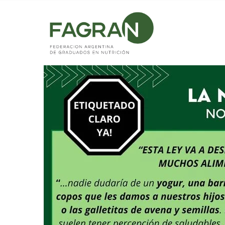
Home
/
Noticias
/
Nota para el Diario La Nación: «Octógon