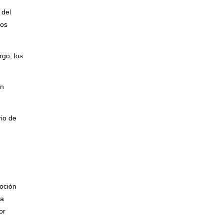
 del
nos
rgo, los
ón
rio de
oción
la
or