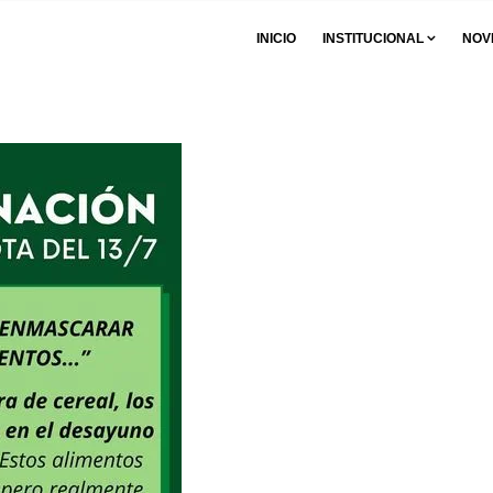
INICIO
INSTITUCIONAL
NOV
os negros: de qué se trata el proyecto de ley de etiquetado frontal d