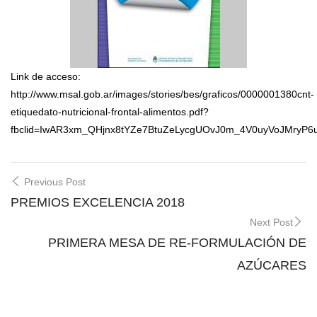
Link de acceso:
http://www.msal.gob.ar/images/stories/bes/graficos/0000001380cnt-
etiquedato-nutricional-frontal-alimentos.pdf?
fbclid=IwAR3xm_QHjnx8tYZe7BtuZeLycgUOvJ0m_4V0uyVoJMryP
Post
Previous Post
navigation
PREMIOS EXCELENCIA 2018
Next Post
PRIMERA MESA DE RE-FORMULACIÓN DE
AZÚCARES