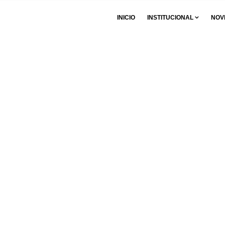
INICIO
INSTITUCIONAL
NOV
ambio de rango del área de salud