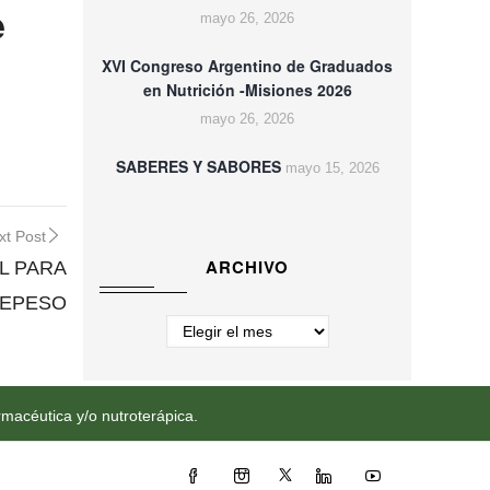
e
mayo 26, 2026
XVI Congreso Argentino de Graduados
en Nutrición -Misiones 2026
mayo 26, 2026
SABERES Y SABORES
mayo 15, 2026
xt Post
ARCHIVO
L PARA
REPESO
Archivo
rmacéutica y/o nutroterápica.