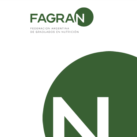
Home
/
Ácidos Grasos Trans (AGT) en Argentina, Hoja in